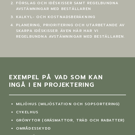
FÖRSLAG OCH IDÉSKISSER SAMT REGELBUNDNA
AVSTÄMNINGAR MED BESTÄLLAREN
KALKYL- OCH KOSTNADSBERÄKNING
PLANERING, PRIORITERING OCH UTARBETANDE AV
SKARPA IDÉSKISSER. ÄVEN HÄR HAR VI
REGELBUNDNA AVSTÄMNINGAR MED BESTÄLLAREN.
EXEMPEL PÅ VAD SOM KAN
INGÅ I EN PROJEKTERING
MILJÖHUS (MILJÖSTATION OCH SOPSORTERING)
CYKELHUS
GRÖNYTOR (GRÄSMATTOR, TRÄD OCH RABATTER)
OMRÅDESSKYDD