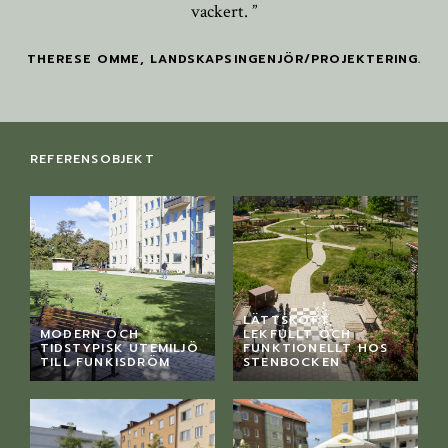
vackert. ”
THERESE OMME, LANDSKAPSINGENJÖR/PROJEKTERING.
REFERENSOBJEKT
LÄTTSKÖTT,
MODERN OCH
LEKFULLT OCH
TIDSTYPISK UTEMILJÖ
FUNKTIONELLT HOS
TILL FUNKISDRÖM
STENBOCKEN